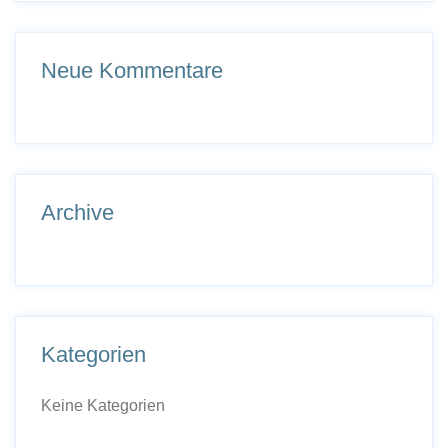
Neue Kommentare
Archive
Kategorien
Keine Kategorien