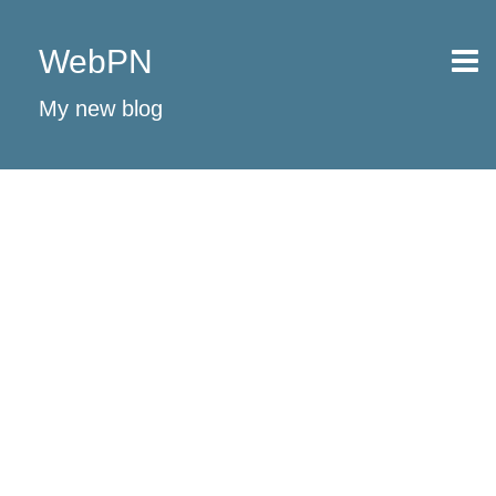
WebPN
My new blog
DELIVERS MORE THAN EXPECTED
SAY WELCOME TO
FUTURE