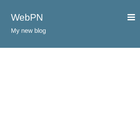
WebPN
My new blog
DELIVERS MORE THAN EXPECTED
SAY WELCOME TO
FUTURE