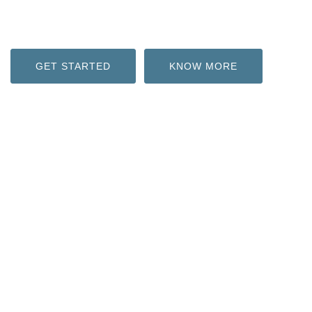
Lorem ipsum dolor sit amet, consectetur adipiscing elit.
Morbi imperdiet ullamcorper erat
GET STARTED
KNOW MORE