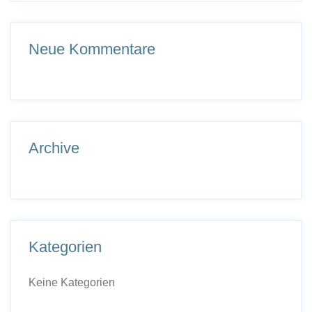
Neue Kommentare
Archive
Kategorien
Keine Kategorien