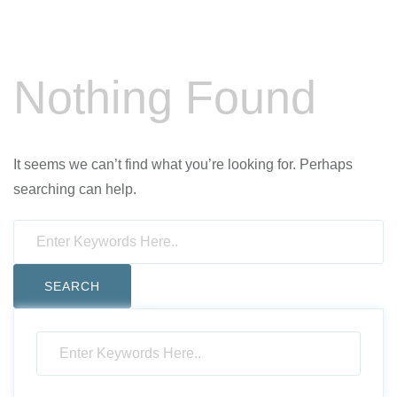
Nothing Found
It seems we can’t find what you’re looking for. Perhaps
searching can help.