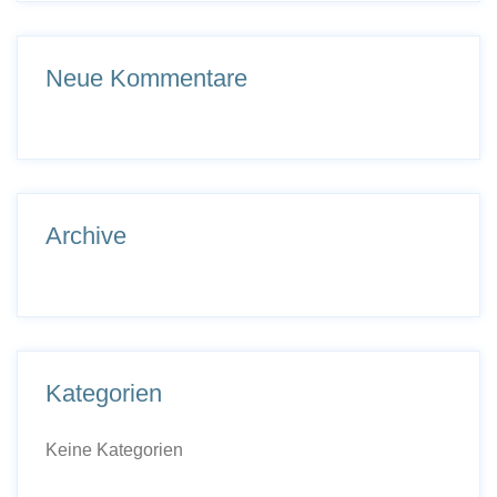
Neue Kommentare
Archive
Kategorien
Keine Kategorien