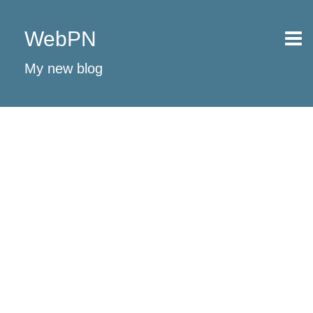
WebPN
My new blog
DELIVERS MORE THAN EXPECTED
SAY WELCOME TO
FUTURE