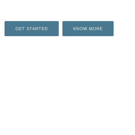
Lorem ipsum dolor sit amet, consectetur adipiscing elit.
Morbi imperdiet ullamcorper erat
GET STARTED
KNOW MORE