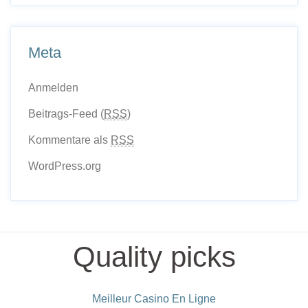
Meta
Anmelden
Beitrags-Feed (
RSS
)
Kommentare als
RSS
WordPress.org
Quality picks
Meilleur Casino En Ligne