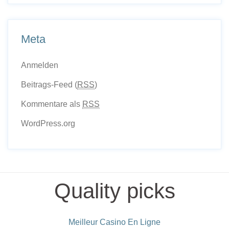
Meta
Anmelden
Beitrags-Feed (
RSS
)
Kommentare als
RSS
WordPress.org
Quality picks
Meilleur Casino En Ligne