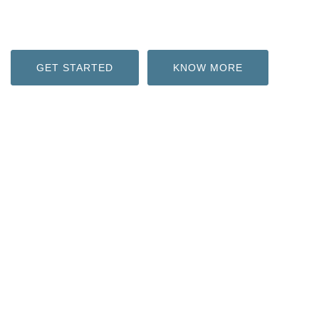
Lorem ipsum dolor sit amet, consectetur adipiscing elit.
Morbi imperdiet ullamcorper erat
GET STARTED
KNOW MORE