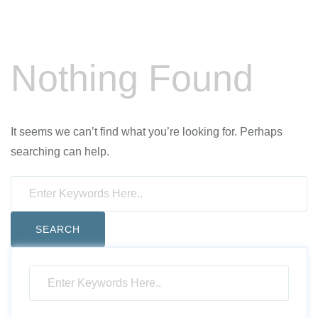
Nothing Found
It seems we can’t find what you’re looking for. Perhaps
searching can help.