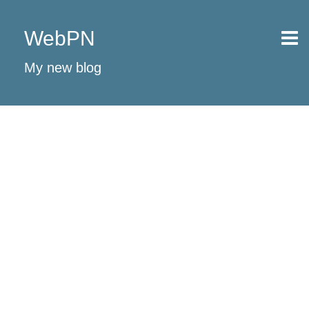
WebPN
My new blog
DELIVERS MORE THAN EXPECTED
SAY WELCOME TO
FUTURE