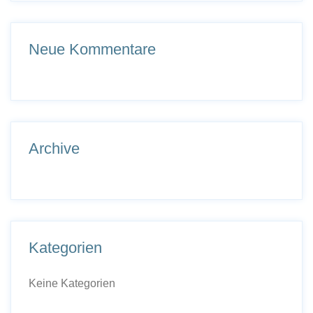
Neue Kommentare
Archive
Kategorien
Keine Kategorien