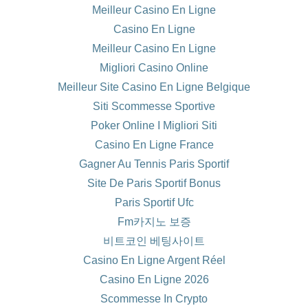
Meilleur Casino En Ligne
Casino En Ligne
Meilleur Casino En Ligne
Migliori Casino Online
Meilleur Site Casino En Ligne Belgique
Siti Scommesse Sportive
Poker Online I Migliori Siti
Casino En Ligne France
Gagner Au Tennis Paris Sportif
Site De Paris Sportif Bonus
Paris Sportif Ufc
Fm카지노 보증
비트코인 베팅사이트
Casino En Ligne Argent Réel
Casino En Ligne 2026
Scommesse In Crypto