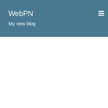
WebPN
My new blog
DELIVERS MORE THAN EXPECTED
SAY WELCOME TO
FUTURE